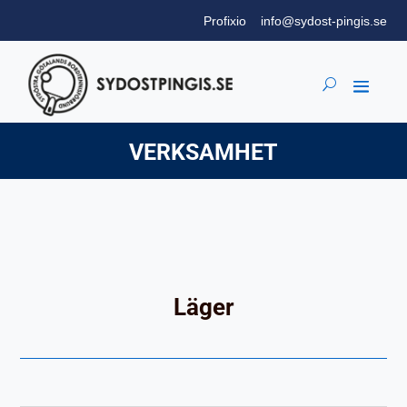
Profixio
info@sydost-pingis.se
VERKSAMHET
Läger