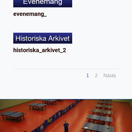
evenemang_
historiska_arkivet_2
1
2
Nästa