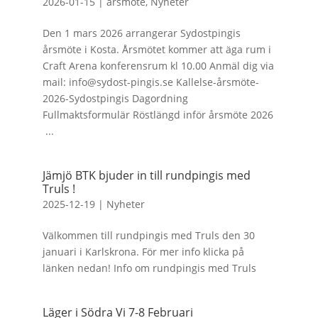
2026-01-15
|
årsmöte
,
Nyheter
Den 1 mars 2026 arrangerar Sydostpingis
årsmöte i Kosta. Årsmötet kommer att äga rum i
Craft Arena konferensrum kl 10.00 Anmäl dig via
mail: info@sydost-pingis.se Kallelse-årsmöte-
2026-Sydostpingis Dagordning
Fullmaktsformulär Röstlängd inför årsmöte 2026
...
Jämjö BTK bjuder in till rundpingis med
Truls !
2025-12-19
|
Nyheter
Välkommen till rundpingis med Truls den 30
januari i Karlskrona. För mer info klicka på
länken nedan! Info om rundpingis med Truls
Läger i Södra Vi 7-8 Februari