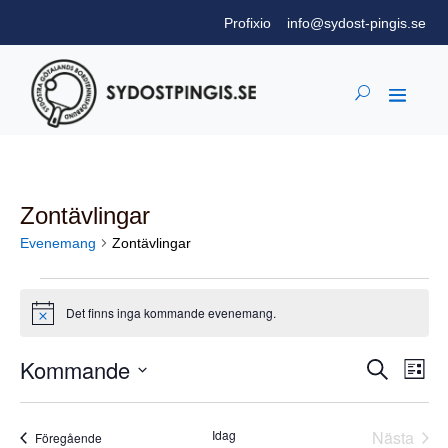
Profixio
info@sydost-pingis.se
Zontävlingar
Evenemang
Zontävlingar
Evenemang
Det finns inga kommande evenemang.
Notis
Kommande
Evene
Ev
Sök
Lista
vyn
Search
Välj
datum.
and
Idag
Nästa
Evenemang
Föregående